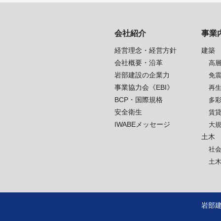
会社紹介
事業
経営理念・経営方針
建築
会社概要・沿革
高
岩部建設の企業力
免
事業協力会《EBI》
再
BCP・国際規格
多
安全衛生
賃
IWABEメッセージ
大
土木
社
土
岩部建