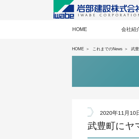
HOME
会社紹
経営理念・経
事業協力会《E
IWABEメッ
岩部建設の
会社概要・
BCP・国際
安全衛
HOME
＞
これまでのNews
＞
武豊
2020年11月10
武豊町にヤ