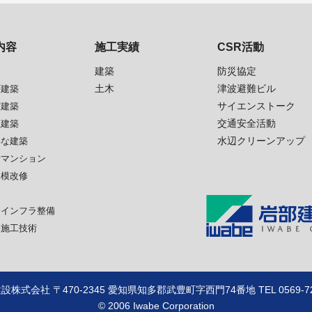
内容
施工実績
CSR活動
建築
防災協定
土木
津波避難ビル
層建築
サイエンストーク
震建築
交通安全活動
生建築
水辺クリーンアップ
彩な建築
貸マンション
規模改修
会インフラ整備
木施工技術
設株式会社 〒470-2345 愛知県知多郡武豊町字西門74番地 TEL 0569-72-
© 2006 Iwabe Corporation