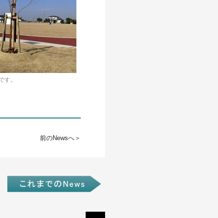
です。
前のNewsへ＞