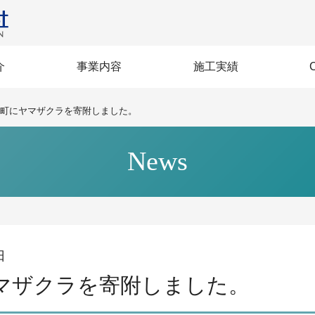
介
事業内容
施工実績
営方針
BI》
セージ
企業力
沿革
規格
生
建築
土木
社会インフラ整備
賃貸マンション
土木施工技術
多彩な建築
大規模改修
高層建築
免震建築
再生建築
建築
土木
町にヤマザクラを寄附しました。
News
日
マザクラを寄附しました。