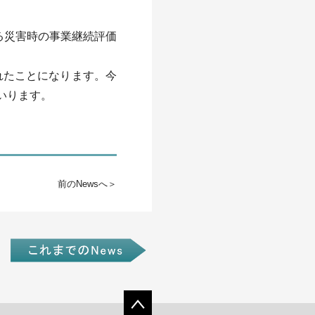
る災害時の事業継続評価
れたことになります。今
いります。
前のNewsへ＞