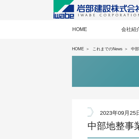
HOME
会社紹
経営理念・経
事業協力会《E
IWABEメッ
岩部建設の
会社概要・
BCP・国際
安全衛
HOME
＞
これまでのNews
＞
中部
2023年09月25
中部地整事