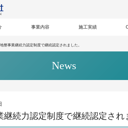
介
事業内容
施工実績
営方針
BI》
セージ
企業力
沿革
規格
生
建築
土木
社会インフラ整備
賃貸マンション
土木施工技術
多彩な建築
大規模改修
高層建築
免震建築
再生建築
建築
土木
地整事業継続力認定制度で継続認定されました。
News
日
業継続力認定制度で継続認定され