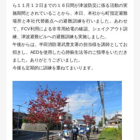
ら１１月１２日までの１６日間が津波防災に係る活動の実
施期間とされていることから、本日、本社から町指定避難
場所と本社代替拠点への避難訓練を行いました。あわせ
て、FCV利用による非常用給電の確認、シェイクアウト訓
練、津波避難ビルへの避難訓練も実施しました。
午後からは、半田消防署武豊支署の担当様を講師としてお
招きし、AEDを使用した心肺蘇生法等のご指導をいただき
ました。ありがとうございました。
今後も定期的に訓練を重ねてまいります。