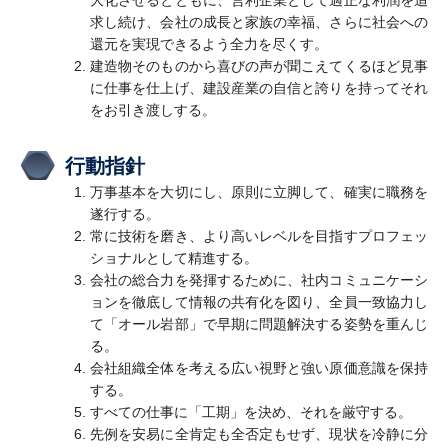
大化させるとともに、営利企業として適正な利潤を追
求し続け、会社の成長と家族の幸福、さらに社会への
還元を実現できるよう全力を尽くす。
建造物そのものから喜びの声が聞こえてくるほど見事
に仕事を仕上げ、建設産業の自信と誇りを持ってそれ
をお引き渡しする。
行動指針
万事基本を大切にし、原則に立脚して、確実に職務を
遂行する。
常に技術を磨き、より高いレベルを目指すプロフェッ
ショナルとして精進する。
会社の総合力を発揮するために、社内コミュニケーシ
ョンを徹底して情報の共有化を図り、全員一致協力し
て「オール岩部」で早期に問題解決する姿勢を重んじ
る。
会社組織全体を考える広い視野と強い原価意識を保持
する。
すべての仕事に「工期」を決め、それを厳守する。
先例を安易に全肯定も全否定もせず、現状を冷静に分