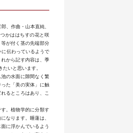
哲郎、作曲・山本直純、
いつかははちすの花と咲
く等が付く茎の先端部分
今に伝わっているようで
これから記す内容は、季
きたいと思います。
忍池の水面に隙間なく繁
持った「美の実体」に触
ばれるところはあり、こ
です。植物学的に分類す
物になります。睡蓮は、
水面に浮かんでいるよう