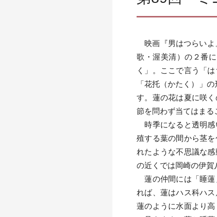
映画『男はつらいよ』
歌・渥美清）の２番に
く」。ここで言う「は
「花托（かたく）」の
す。蓮の花は夏に咲く
節を問わず当てはまる
時季になると透明感い
殖する葉の間から茎を
れたような不思議な感
の近くでは岡崎の伊賀
蓮の仲間には「睡蓮」
れば、蓮はハス科ハス
蓮のように水面より高