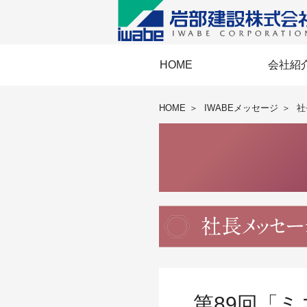
HOME
会社紹
経営理念・経
事業協力会《E
IWABEメッ
岩部建設の
会社概要・
BCP・国際
安全衛
HOME
＞
IWABEメッセージ
＞
社
第89回「