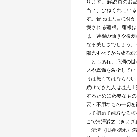
ります。解説員のお
当？）ひねくれている
す。普段は人目に付か
愛される蓮根。蓮根は
は、蓮根の働きや役割
なる美しさでしょう。
陽光すべてから成る総
ともあれ、汚濁の世に
スや真髄を象徴してい
けは無くてはならない
続けてきた人は歴史上
するために必要なもの
要・不用なもの一切を
って初めて純粋なる核
こで清澤満之（きよざ
清澤（旧姓 徳永）満