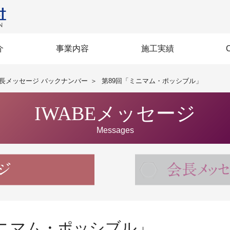
介
事業内容
施工実績
営方針
BI》
セージ
企業力
沿革
規格
生
建築
土木
社会インフラ整備
賃貸マンション
土木施工技術
多彩な建築
大規模改修
高層建築
免震建築
再生建築
建築
土木
長メッセージ バックナンバー
＞
第89回「ミニマム・ポッシブル」
IWABEメッセージ
Messages
ミニマム・ポッシブル」