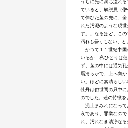
うちに光に満ち溢れる
ていると、解説員（僧
て伸びた茎の先に、全
れた汚泥のような現世
す」。なるほど、この
汚れも曇りもない、と
かつて１１世紀中国の
いるが、私ひとりは蓮
ず、茎の中には通気孔
層清らかで、上へ向か
い」ほどに素晴らしい
牡丹は俗世間の只中に
のでした。蓮の特徴を
泥土まみれになって必
哀であり、罪業なので
れ、汚れなき清浄なる