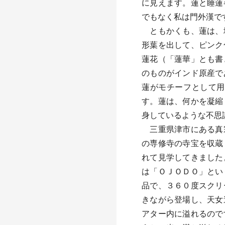
に見えます。蓮と睡蓮
でもなく私は門外漢で
ともかくも、蓮は、地
形葉を出して、ピンク
蓮花（「蓮華」とも書
のものがインド原産で
蓮がモチーフとして用
す。蓮は、何かを凝縮
身しているような不思
三重県津市にある真宗
の専修寺の寺宝を収蔵
れて見学してきました
は「ＯＪＯＤＯ」とい
品で、３６０度スクリ
きながら登場し、天女
アター内に溢れるので