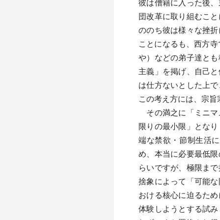
彼は僧籍に入った後、
団改革に取り組むこと
ののち彼は様々な挫折
ことになるも、西方寺
や）などの弟子達とも
主義」を掲げ、自己と
は仕方ないとした上で
この考え方には、宗旨
その満之に「ミニマム・
限りの最小限」となり
端な禁欲・節制生活に
め、本当に必要最低限
らいですが、極限まで
捨象によって「可能な
おける核心に迫るため
体験しようとする試み