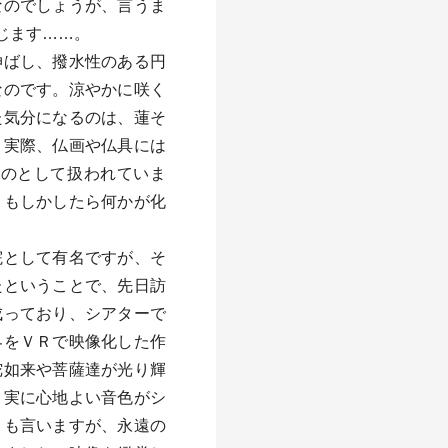
なのでしょうが、言うま
じます……。
伸ばし、撥水性のある円
なのです。涼やかに咲く
た気分になるのは、蓮そ
。実際、仏画や仏具には
ものとして扱われていま
、もしかしたら何かが化
院として有名ですが、そ
たということで、先日訪
成っており、シアターで
界をＶＲで映像化した作
陀如来や菩薩達が光り輝
、実に心地よい音色がシ
とも言いますが、永遠の