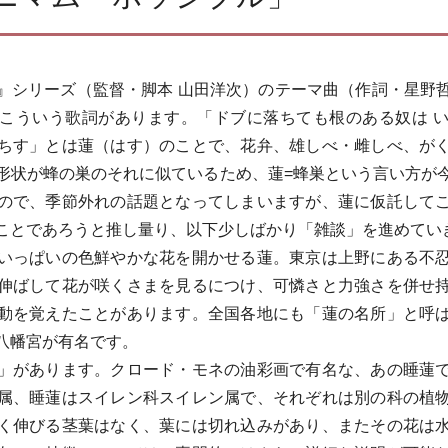
シリーズ（監督・脚本 山田洋次）のテーマ曲（作詞・星野
こういう歌詞があります。「ドブに落ちても根のある奴は 
ちす」とは蓮（はす）のことで、花弁、雄しべ・雌しべ、が
形状が蜂の巣のそれに似ているため、蓮=蜂巣という言い方が
ので、季節外れの話題となってしまいますが、蓮に仮託して
ことであろうと推し量り、以下少しばかり「雑談」を進めてい
っぱいの色鮮やかな花を開かせる蓮。東京は上野にある不
伸ばして花が咲くさまを見るにつけ、可憐さと力強さを併せ
動を覚えたことがあります。全国各地にも「蓮の名所」と呼
八幡宮が有名です。
があります。クロード・モネの油彩画で有名な、あの睡蓮
属、睡蓮はスイレン科スイレン属で、それぞれは別の科の植
く伸びる茎葉はなく、葉には切れ込みがあり、またその花は