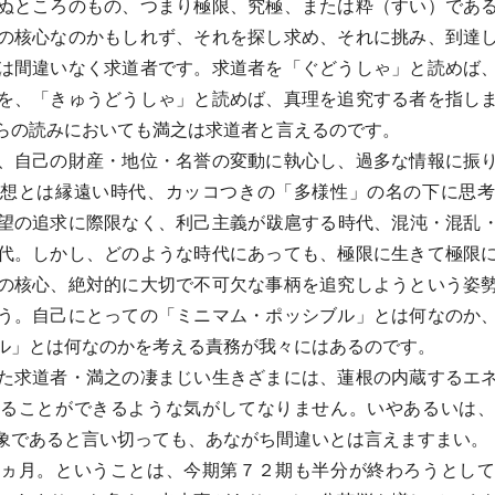
ぬところのもの、つまり極限、究極、または粋（すい）であ
の核心なのかもしれず、それを探し求め、それに挑み、到達
は間違いなく求道者です。求道者を「ぐどうしゃ」と読めば
を、「きゅうどうしゃ」と読めば、真理を追究する者を指し
らの読みにおいても満之は求道者と言えるのです。
自己の財産・地位・名誉の変動に執心し、過多な情報に振
想とは縁遠い時代、カッコつきの「多様性」の名の下に思
望の追求に際限なく、利己主義が跋扈する時代、混沌・混乱
代。しかし、どのような時代にあっても、極限に生きて極限
の核心、絶対的に大切で不可欠な事柄を追究しようという姿
う。自己にとっての「ミニマム・ポッシブル」とは何なのか
ル」とは何なのかを考える責務が我々にはあるのです。
求道者・満之の凄まじい生きざまには、蓮根の内蔵するエ
ることができるような気がしてなりません。いやあるいは
象であると言い切っても、あながち間違いとは言えますまい。
ヵ月。ということは、今期第７２期も半分が終わろうとして