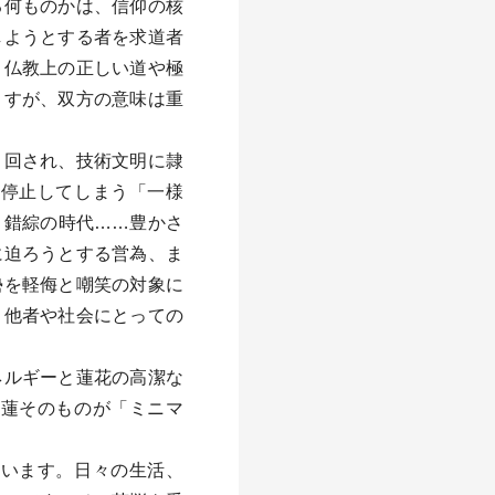
る何ものかは、信仰の核
しようとする者を求道者
、仏教上の正しい道や極
ますが、双方の意味は重
り回され、技術文明に隷
考停止してしまう「一様
・錯綜の時代……豊かさ
に迫ろうとする営為、ま
勢を軽侮と嘲笑の対象に
、他者や社会にとっての
ネルギーと蓮花の高潔な
、蓮そのものが「ミニマ
います。日々の生活、