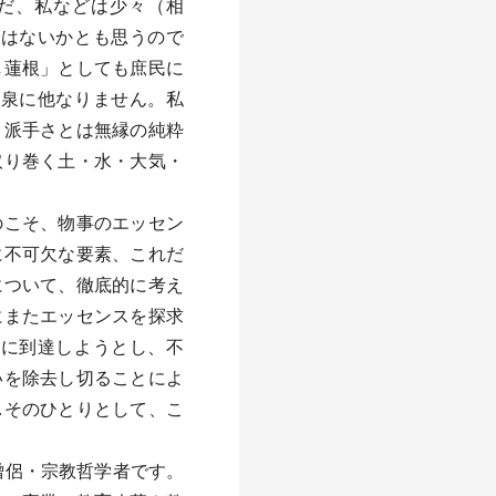
だ、私などは少々（相
ではないかとも思うので
し蓮根」としても庶民に
源泉に他なりません。私
。派手さとは無縁の純粋
取り巻く土・水・大気・
のこそ、物事のエッセン
に不可欠な要素、これだ
について、徹底的に考え
にまたエッセンスを探求
標に到達しようとし、不
いを除去し切ることによ
…そのひとりとして、こ
僧侶・宗教哲学者です。