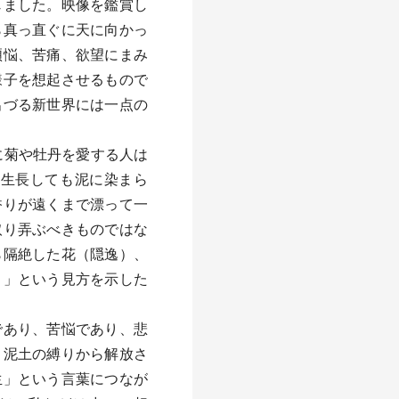
じました。映像を鑑賞し
ら真っ直ぐに天に向かっ
煩悩、苦痛、欲望にまみ
様子を想起させるもので
出づる新世界には一点の
に菊や牡丹を愛する人は
ら生長しても泥に染まら
香りが遠くまで漂って一
取り弄ぶべきものではな
ら隔絶した花（隠逸）、
）」という見方を示した
であり、苦悩であり、悲
、泥土の縛りから解放さ
生」という言葉につなが