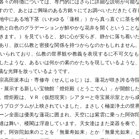
各々の特徴については、専門的にはさらに詳細な説明が可能
すので、あとはご興味のある方銘々にてお調べいただきたく存
中にある地下茎（いわゆる「蓮根」）から真っ直ぐに茎を
色と白色のグラデーションが鮮やかな花弁を開くということ
きます。）を見ていると、妙に心が安らぎ、静かに落ち着い
あり、故に仏教と密接な関係を持つからなのかもしれません
いられており、仏教の世界観や教義を表現するに不可欠な
したような、あるいは何かの素のかたちを現しているような
議な光輝を放っているようです。
高田派本山・専修寺（せんじゅじ）は、蓮花が咲き誇る寺
・展示する新しい宝物館「燈炬殿（とうこでん）」が開館し
。燈炬殿は、ＶＲ（仮想現実）シアターと寺宝展示室とから
うプログラムが上映されていました。まさしく極楽浄土の世
ーン全面は優美な蓮花に囲まれ、天空には紫雲に乗った阿弥
達は舞い、楼閣は浮遊しています。天女達はまた楽器を奏で
す。阿弥陀如来のことを「無量寿如来」とか「無量光如来」