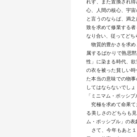
れず、また置換され得
心、人間の核心、宇宙
と言うのならば、満之
致を求めて修業する者
なり合い、従ってどち
物質的豊かさを求め、
属するばかりで熟思黙
性」に染まる時代、欲
の衣を被った貧しい時
た本当の意味での物事
してはならないでしょ
「ミニマム・ポッシブ
究極を求めて命果てた
る美しさのどちらも見
ム・ポッシブル」の表
さて、今年もあと１