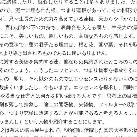
話に納得したり、感心したりすることは多々ありました。た
ので、泥土に埋もれた根、つまり蓮根があってこその開花
ず、只々生長のための力を蓄えている蓮根。天ぷらや「から
、言わば縁の下の力持ち、表舞台を支える裏方、生長力の
にこそ、美しいもの、麗しいもの、高潔なるものを感じます
その意味で、蓮の君子たる理由は、根と花、茎や葉、それを
体より導き出されるものであるに違いありません。
対する美徳を集約する蓮。他ならぬ集約されたところのも
るのでしょう。こうしたエッセンス、つまり物事を構成する
もの、即ち、それ以外のものではエッセンスたりえないもの
数多くいましたし、今もいます。エッセンスを探求し、同時
や妥当な仕方とは何かを問い続ける人々です。思考上の目
削ぎ落して捨象し、途上の遮蔽物、夾雑物、フィルターの類
心、つまり究極に遭遇することが可能であると考える人々…
わ まんし）という人物を紹介することにします。
之は幕末の名古屋生まれで、明治期に活躍した真宗大谷派の