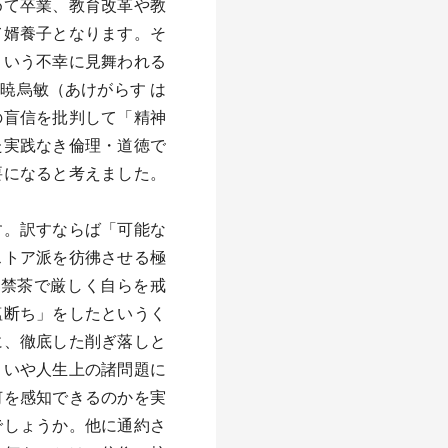
めて卒業、教育改革や教
て婿養子となります。そ
という不幸に見舞われる
暁烏敏（あけがらす は
の盲信を批判して「精神
た実践なき倫理・道徳で
要になると考えました。
ます。訳すならば「可能な
ストア派を彷彿させる極
酒禁茶で厳しく自らを戒
塩断ち」をしたというく
に、徹底した削ぎ落しと
、いや人生上の諸問題に
何を感知できるのかを実
でしょうか。他に通約さ