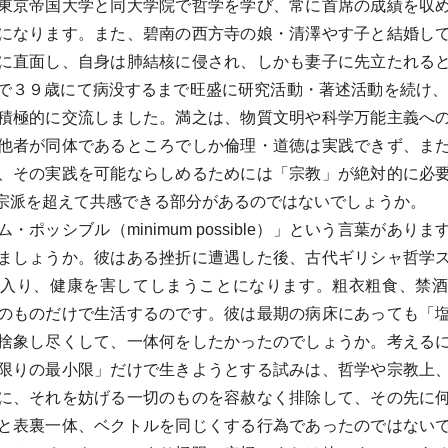
東京帝国大学と同大学院で哲学を学び、常に首席の成績を収
になります。また、碧南の西方寺の娘・清澤やす子と結婚し
に直面し、自身は肺結核に侵され、しかも妻子に先立たれる
で３９歳にて病没するまで旺盛に研究活動・著述活動を続け、
積極的に交流しました。満之は、物質文明や科学万能主義へ
他者が同体であるところでしか倫理・道徳は実践できず、ま
、その実践を可能ならしめるためには「宗教」が絶対的に必
宗派を超えて共感できる部分があるのではないでしょうか。
ポッシブル（minimum possible）」という言葉があり
ましょうか。彼はある挫折に遭遇した後、古代ギリシャ哲学
入り、健康を害してしまうことになります。粗衣粗食、禁
のものだけで生活するのです。彼は最期の病床にあっても「
捨象し尽くして、一体何をしたかったのでしょうか。考える
限りの最小限」だけで生きようとする試みは、哲学や宗教上
に、それを妨げる一切のものを容赦なく排除して、その先に
と表裏一体、ベクトルを同じくする行為であったのではない