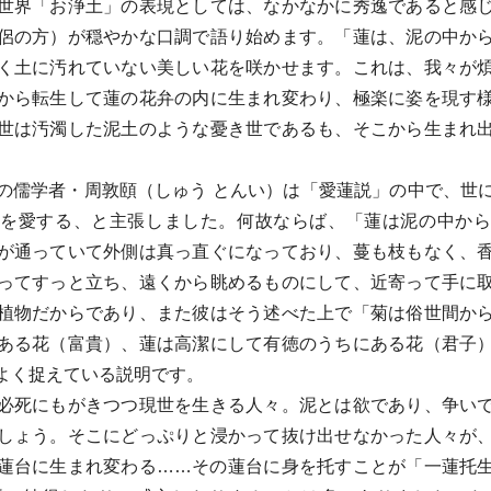
世界「お浄土」の表現としては、なかなかに秀逸であると感
侶の方）が穏やかな口調で語り始めます。「蓮は、泥の中か
く土に汚れていない美しい花を咲かせます。これは、我々が
から転生して蓮の花弁の内に生まれ変わり、極楽に姿を現す
世は汚濁した泥土のような憂き世であるも、そこから生まれ
。
儒学者・周敦頤（しゅう とんい）は「愛蓮説」の中で、世
を愛する、と主張しました。何故ならば、「蓮は泥の中か
が通っていて外側は真っ直ぐになっており、蔓も枝もなく、
ってすっと立ち、遠くから眺めるものにして、近寄って手に
植物だからであり、また彼はそう述べた上で「菊は俗世間か
ある花（富貴）、蓮は高潔にして有徳のうちにある花（君子
よく捉えている説明です。
死にもがきつつ現世を生きる人々。泥とは欲であり、争い
しょう。そこにどっぷりと浸かって抜け出せなかった人々が
蓮台に生まれ変わる……その蓮台に身を托すことが「一蓮托