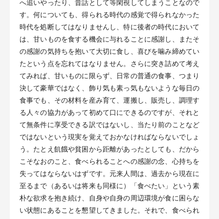
へ追いやったり、昔話として等閑視してしまうことなので
す。何についても、得られる時代の感覚で得られなかった
時代を処断してはなりませんし、特に後者の時代において
は、甘いものを食する機会に与れることに感謝し、またそ
の感謝の気持ちを抱いて大切に食し、喜びを噛み締めてい
たという点を忘れてはなりません。さらに突き詰めて考え
てみれば、甘いものに限らず、日常の普通の食事、つまり
決して豪華ではなく、飾り気も素っ気もないような毎日の
食事でも、その材料を産み育て、運搬し、販売し、調理す
る人々の協力があって初めて口にできるのですが、それと
て無条件に享受できる訳ではないし、当たり前のことなど
ではないという現実を覚えておかなければならないでしょ
う。たとえ飢餓や貧困から距離があったとしても、だから
こそなおのこと、食べられることへの感謝の念、心持ちを
失ってはならないはずです。元来人間は、過去から現在に
至るまで（あるいは将来も同様に）「食べたい」という素
朴な欲求を抱き続け、自身や自身の周辺環境が食に困らな
い状態にあることを懇望してきました。それで、食べられ