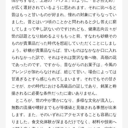
情からすると、上述の「パフェ」のように「甘さ控えめ」
が広く選好されているように思われます。それに比べると
昔はもっと甘いものが好まれ、憧れの対象にすらなってい
ました。昔とはいつ頃のことかと問われると少し答えに窮
してしまって申し訳ないのですけれども、健康志向云々が
世の話題となり始めるよりももっと前、すなわち砂糖その
ものが貴重品だった時代を想起していただくことにしまし
ょう。砂糖が貴重品ならば、甘いものはなかなか口に入れ
られなかった訳で、それはそれは贅沢な食べ物、高嶺の花
であったのです。ですから、昔ながらのお菓子は、今風の
アレンジが加わらなければ、総じて甘い。場合によっては
甘過ぎるとすら感じられてしまいます。それでもその甘さ
こそが、かの時代における高級品の証しであり、銘菓と称
揚されるに必要な条件だったに違いありません。
ところが、世の中が豊かになり、多様な文化が流入し、
無数の流儀や嗜好までもが等価値と見做される事態が出来
します。また、そのいずれにアクセスすることも容易にな
りました。食文化体験が深まるだけでなく、材料や技術へ