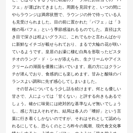
フェ」が運ばれてきました。周囲を見回すと、いつの間に
やらラウンジは満席状態で、ラウンジの外で待っている人
も見受けられました。目の前に置かれた「パフェ」は「３
種の苺パフェ」という季節感溢れるものでした。直径は大
き目で深さは程よいグラスに、これでもかと言わんばかり
に新鮮なイチゴが載せられており、まるで大輪の花が咲い
ているようです。皇居のお濠に棲む白鳥を形取ったピスタ
チオのラング・ド・シャが添えられ、生クリームやアイス
クリームの湖面を優雅に泳いでいます。底の方にはクラン
チが潜んでおり、食感的にも楽しめます。甘みと酸味のバ
ランスよい調和に先ず感心してしまいました。
その甘みについてもう少し話を続けます。何とも優しい
甘さで、人によっては「甘くない」と評する向きもあるで
しょう。確かに味覚には絶対的な基準なんぞ無いでしょう
し、感じ方は人それぞれ、結局は各人の「嗜好」という言
葉に行き着くしかないのですが、それはそれとして認めら
れるにしても、恐らくのところ昨今の風潮、現代食文化事