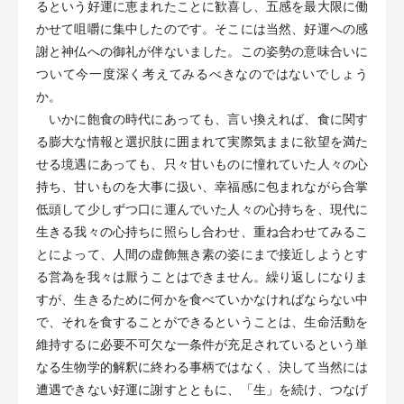
るという好運に恵まれたことに歓喜し、五感を最大限に働
かせて咀嚼に集中したのです。そこには当然、好運への感
謝と神仏への御礼が伴ないました。この姿勢の意味合いに
ついて今一度深く考えてみるべきなのではないでしょう
か。
いかに飽食の時代にあっても、言い換えれば、食に関す
る膨大な情報と選択肢に囲まれて実際気ままに欲望を満た
せる境遇にあっても、只々甘いものに憧れていた人々の心
持ち、甘いものを大事に扱い、幸福感に包まれながら合掌
低頭して少しずつ口に運んでいた人々の心持ちを、現代に
生きる我々の心持ちに照らし合わせ、重ね合わせてみるこ
とによって、人間の虚飾無き素の姿にまで接近しようとす
る営為を我々は厭うことはできません。繰り返しになりま
すが、生きるために何かを食べていかなければならない中
で、それを食することができるということは、生命活動を
維持するに必要不可欠な一条件が充足されているという単
なる生物学的解釈に終わる事柄ではなく、決して当然には
遭遇できない好運に謝すとともに、「生」を続け、つなげ