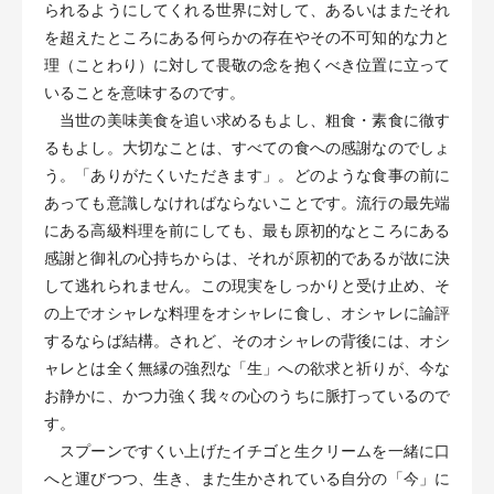
られるようにしてくれる世界に対して、あるいはまたそれ
を超えたところにある何らかの存在やその不可知的な力と
理（ことわり）に対して畏敬の念を抱くべき位置に立って
いることを意味するのです。
当世の美味美食を追い求めるもよし、粗食・素食に徹す
るもよし。大切なことは、すべての食への感謝なのでしょ
う。「ありがたくいただきます」。どのような食事の前に
あっても意識しなければならないことです。流行の最先端
にある高級料理を前にしても、最も原初的なところにある
感謝と御礼の心持ちからは、それが原初的であるが故に決
して逃れられません。この現実をしっかりと受け止め、そ
の上でオシャレな料理をオシャレに食し、オシャレに論評
するならば結構。されど、そのオシャレの背後には、オシ
ャレとは全く無縁の強烈な「生」への欲求と祈りが、今な
お静かに、かつ力強く我々の心のうちに脈打っているので
す。
スプーンですくい上げたイチゴと生クリームを一緒に口
へと運びつつ、生き、また生かされている自分の「今」に