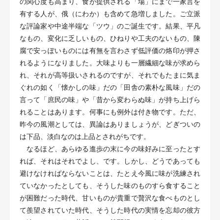
の関心度も高まり、食が提供される「場」にまで一家言を
有する人が、俄（にわか）も含めて急増しました。ご立派
な評論家や中途半端な「ツウ」のご誕生です。結果、平凡
なもの、変化に乏しいもの、ひねりや工夫のないもの、陳
腐で安っぽいものには有無を言わさず低評価の烙印が押さ
れるようになりました。大味よりも一層繊細な味が求めら
れ、それが高等扱いされるのですが、それでもたまに気ま
ぐれの如く「懐かしの味」だの「田舎の素朴な風味」だの
言って「庶民の味」や「昔から変わらぬ味」が持ち上げら
れることはあります。何事にも例外は付き物です。ただ、
昨今の風潮としては、異論はありましょうが、どぎついの
は下品、淡白なのは上品とされがちです。
なるほど、あらゆる進歩の末に今の味好みに至ったとす
れば、それはそれでよし、です。しかし、どうであっても
避けなければならないことは、たとえ今風に味が洗練され
ていなかったとしても、そうした味のものすら食すること
が困難だった時代、甘いものが貴重で贅沢な食べものとし
て羨望されていた時代、そうした時代の実情を忘却の彼方