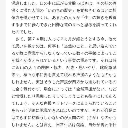
深謝しました。口の中に広がる甘酸っぱさは、その味の奥
深くに潜む人間の「いのちの歴史」を覚知させるほどに想
像力を働かせてくれ、あまたの人々が「生」の輝きを獲得
するまでに歩んできた困難な道のりへと思考を誘ってくれ
たのでした。
さて、第７４期に入って２ヵ月が経とうとする今、改め
て思いを致すのは、何事も「当然のこと」と思い込んでい
るが故に意識すらしなくなっている数々の事象によってこ
そ我々が支えられているという事実の重みです。それは時
に沢山の人々の理解・協力、配慮・思いやり、叱咤激励
等々、様々な形に姿を変えて現れる声援のようなものかも
しれません。実はそうした声援が四方から送られているの
に全く気付かず、場合によっては「全然声援がない」など
と憤慨したり愚痴ったりしてしまうことも往々にしてある
でしょう。そんな声援ネットワークに支えられていること
をもっと明瞭に認識できればよいのですが、それが容易に
はできずに彷徨うしかないのが人間の性（さが）なのかも
しれません。とは言え、日常生活は勿論、自分が携わる仕