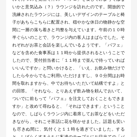
いかと意気込み（？）ラウンジを訪れたのです。開放的で
洗練されたラウンジには、美しいデザインのテーブルと椅
子があちらこちらに配置され、穏やかな休日の物静かな空
間に一層の落ち着きと均整を与えています。午前の１０時
半ぐらいのことで、ラウンジ内の客人はまばらでした。そ
れぞれがお茶と会話を楽しんでいるようです。「パフェ」
などを含めた食事系は１１時から提供されるということで
したので、受付担当者に「１１時まで並んで待っていれば
いいんですか」と問いかけると、「いえ、お飲み物だけで
したら今からでもご利用いただけますし、９０分間はお時
間を取れますから、中でお待ちいただいて結構ですよ」と
の回答。「それなら、とりあえず飲み物を頼んでおいて、
ついでに前もって『パフェ』を注文しておくこともできま
すか」と改めて尋ねると、「それはできます」ということ
なので、しばらくラウンジ内に着席してお茶などをいただ
きながら、それこそ茶話に花を咲かせました。話題も笑い
も尽きぬ間に、気付くと１１時を過ぎていました。する
と、しばらくするうちに私達のテーブルにお目当ての「パ