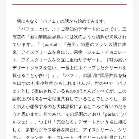
柄にもなく「パフェ」の話から始めてみます。
「パフェ」とは、よくご存知のデザートのことです。三
省堂の『新明解国語辞典』には次のような語釈が掲載され
ています。「［parfait＝『完全』の意のフランス語に由
来］アイスクリームを台にし、果物・ジャム・チョコレー
ト・アイスクリームを交互に重ねたデザート。［背の高い
デザートグラスを使い、一番上にホイップしたクリームを
載せることが多い］」。「パフェ」の説明に国語辞典を持
ち出すのも多少無粋かもしれませんが、世の中で「パフ
ェ」として提供されているもののほとんどすべてが、この
語釈上の特徴を一定程度共有していることでしょうし、多
くの人が想像するのも大体語釈によるところに近いのだろ
うと思います。何であれ、その語源のとおり「parfait（パ
ルフェ）」、つまり「完全なる」デザートという名に相応
しく、多彩なグラス容器を舞台に、アイスクリーム、シリ
アル、クランチ、チョコレート、生クリームが何層にもな