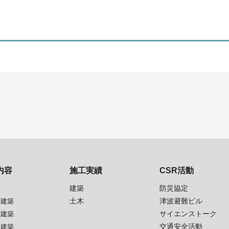
内容
施工実績
CSR活動
建築
防災協定
土木
津波避難ビル
層建築
サイエンストーク
震建築
交通安全活動
生建築