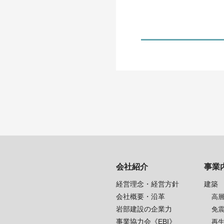
会社紹介
事業
経営理念・経営方針
建築
会社概要・沿革
高
岩部建設の企業力
免
事業協力会《EBI》
再