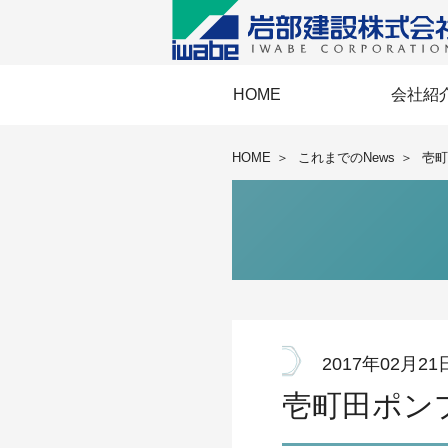
HOME
会社紹
経営理念・経
事業協力会《E
IWABEメッ
岩部建設の
会社概要・
BCP・国際
安全衛
HOME
＞
これまでのNews
＞
壱町
2017年02月21
壱町田ポン