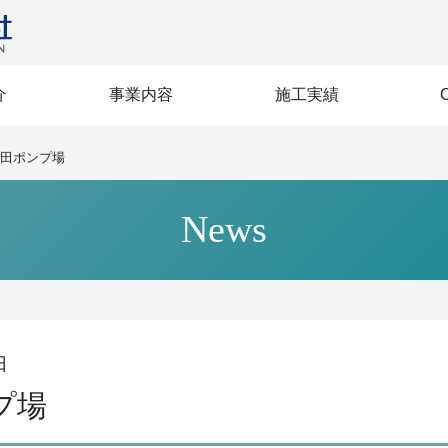
介
事業内容
施工実績
営方針
BI》
セージ
企業力
沿革
規格
生
建築
土木
社会インフラ整備
賃貸マンション
土木施工技術
多彩な建築
大規模改修
高層建築
免震建築
再生建築
建築
土木
田ポンプ場
News
日
プ場