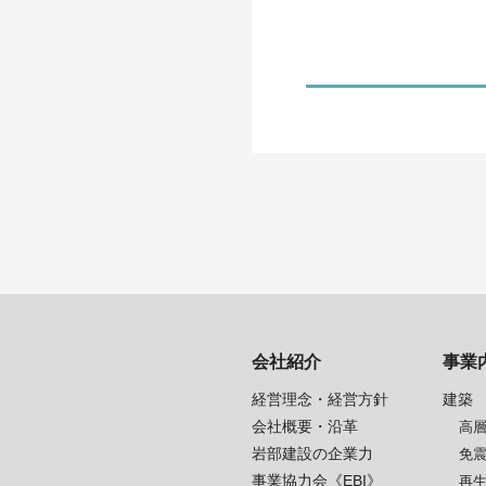
会社紹介
事業
経営理念・経営方針
建築
会社概要・沿革
高
岩部建設の企業力
免
事業協力会《EBI》
再