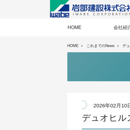
HOME
会社紹
経営理念・経
事業協力会《E
IWABEメッ
岩部建設の
会社概要・
BCP・国際
安全衛
HOME
＞
これまでのNews
＞
デュ
2026年02月10
デュオヒル