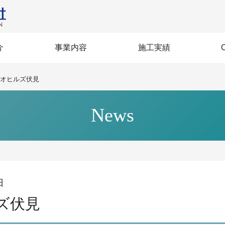
介
事業内容
施工実績
営方針
BI》
セージ
企業力
沿革
規格
生
建築
土木
社会インフラ整備
賃貸マンション
土木施工技術
多彩な建築
大規模改修
高層建築
免震建築
再生建築
建築
土木
オヒルズ伏見
News
日
ズ伏見