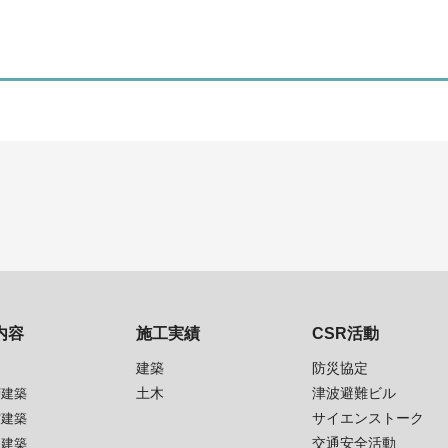
内容
施工実績
CSR活動
建築
防災協定
土木
津波避難ビル
層建築
サイエンストーク
震建築
交通安全活動
生建築