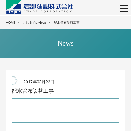
togg
navi
HOME
＞
これまでのNews
＞
配水管布設替工事
News
2017年02月22日
配水管布設替工事