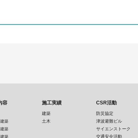
内容
施工実績
CSR活動
建築
防災協定
土木
津波避難ビル
層建築
サイエンストーク
震建築
交通安全活動
生建築