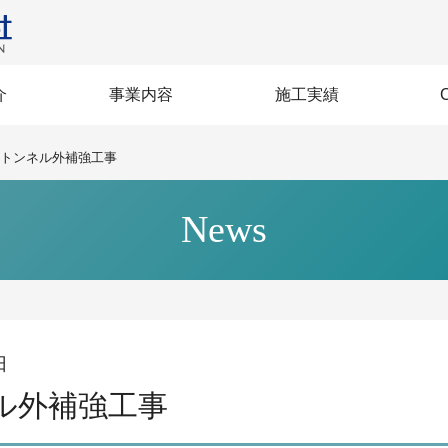
介
事業内容
施工実績
営方針
BI》
セージ
企業力
沿革
規格
生
建築
土木
社会インフラ整備
賃貸マンション
土木施工技術
多彩な建築
大規模改修
高層建築
免震建築
再生建築
建築
土木
トンネル外補強工事
News
日
ル外補強工事