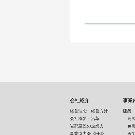
会社紹介
事業
経営理念・経営方針
建築
会社概要・沿革
高
岩部建設の企業力
免
事業協力会《EBI》
再