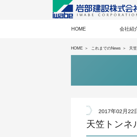
HOME
会社紹
経営理念・経
事業協力会《E
IWABEメッ
岩部建設の
会社概要・
BCP・国際
安全衛
HOME
＞
これまでのNews
＞
天笠
2017年02月22
天笠トンネ